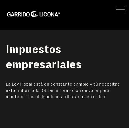
IMPUESTOS EMPRESARIALES
FISCAL LEGAL
LEGAL CORPORATIVO
No hay suger
NEGOCIOS
SITIO WEB GL
Impuestos
empresariales
La Ley Fiscal está en constante cambio y tú necesitas
estar informado. Obtén información de valor para
mantener tus obligaciones tributarias en orden.