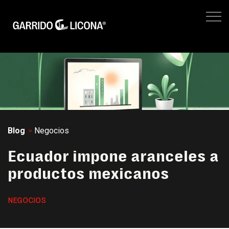
IMPUESTOS EMPRESARIALES
FISCAL LEGAL
LEGAL CORPORATIVO
No hay suger
NEGOCIOS
SITIO WEB GL
Blog
Negocios
Ecuador impone aranceles a
productos mexicanos
NEGOCIOS