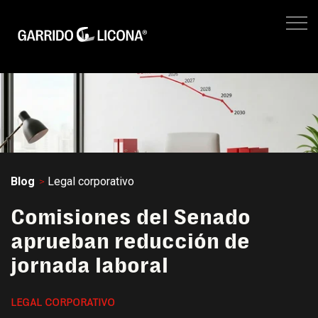
IMPUESTOS EMPRESARIALES
FISCAL LEGAL
LEGAL CORPORATIVO
No hay suger
NEGOCIOS
SITIO WEB GL
Blog
Legal corporativo
Comisiones del Senado
aprueban reducción de
jornada laboral
LEGAL CORPORATIVO