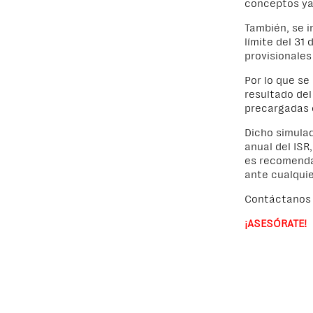
conceptos ya
También, se i
límite del 31
provisionales
Por lo que se 
resultado del
precargadas 
Dicho simulad
anual del ISR
es recomenda
ante cualquie
Contáctanos 
¡ASESÓRATE!