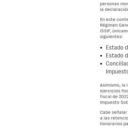
personas mora
la declaració
En este conte
Régimen Gener
ISSIF, única
siguientes:
Estado d
Estado d
Concilia
Impuesto
Asimismo, la 
ejercicios fis
fiscal de 202
Impuesto Sobr
Cabe señalar 
a las retenci
honorarios pa