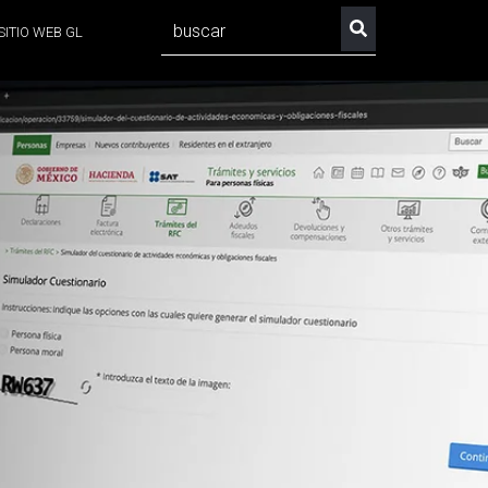
SITIO WEB GL
No hay sugerencias porque el campo de búsqueda est