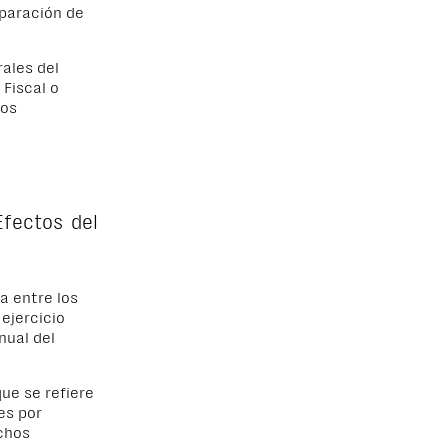
eparación de
rales del
Fiscal o
os
Efectos del
a entre los
 ejercicio
nual del
ue se refiere
es por
ichos