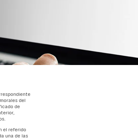
orrespondiente
 morales del
ficado de
terior,
os.
 el referido
da una de las