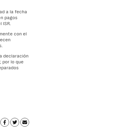
ad a la fecha
 en pagos
l ISR.
amente con el
arecen
s.
la declaración
; por lo que
reparados