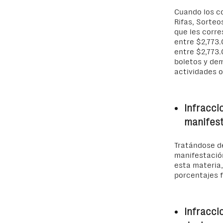
Cuando los co
Rifas, Sorteo
que les corre
entre $2,773.
entre $2,773.
boletos y de
actividades o
Infracci
manifes
Tratándose de
manifestació
esta materia,
porcentajes 
Infracc