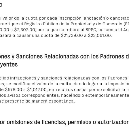
o
l valor de la cuota por cada inscripción, anotación o cancela
ractique el Registro Público de la Propiedad y de Comercio (RP
0.00 a $2,302.00; por lo que se refiere al RPPC, así como al A
asará a causar una cuota de $21,739.00 a $23,061.00.
ones y Sanciones Relacionadas con los Padrones 
uyentes
 las infracciones y sanciones relacionadas con los Padrones
s, se modifica el valor de la multa, dando lugar a la imposici
de $578.00 a $1,012.00, entre otros casos: por no solicitar la i
 los avisos correspondientes, haciéndolo extemporáneamente
se presente de manera espontánea.
or omisiones de licencias, permisos o autorizacio