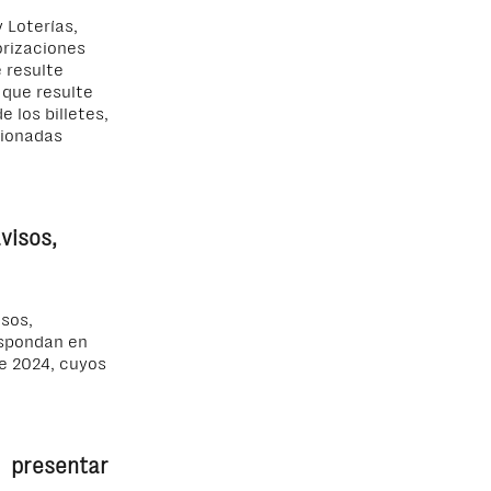
 Loterías,
orizaciones
 resulte
 que resulte
 los billetes,
cionadas
visos,
sos,
espondan en
de 2024, cuyos
presentar