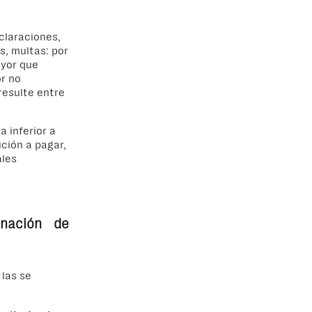
claraciones,
s, multas: por
ayor que
or no
resulte entre
 inferior a
ción a pagar,
ales
inación de
 las se