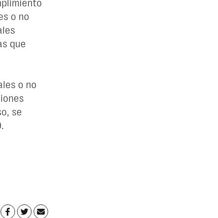
mplimiento
es o no
ales
as que
ales o no
ciones
o, se
.