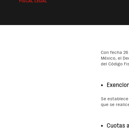
FISCAL LEGAL
Con fecha 26 
México, el De
del Código Fi
Exencion
Se establece 
que se reali
Cuotas a