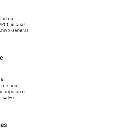
ción de
PC), el cual
rchivo General
de
 de
ón de una
nscripción o
, salvo
nes