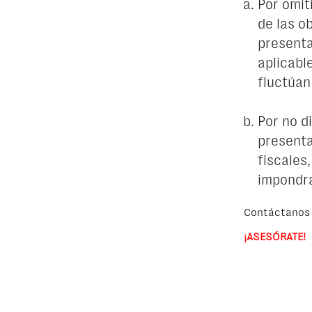
Por omit
de las o
presenta
aplicabl
fluctúan
Por no d
presenta
fiscales
impondrá
Contáctanos 
¡ASESÓRATE!