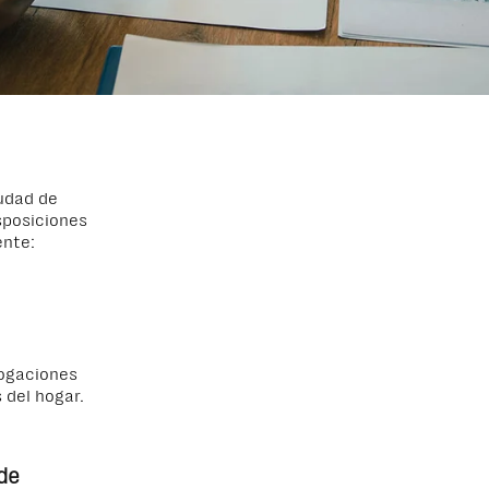
iudad de
sposiciones
ente:
rogaciones
 del hogar.
de