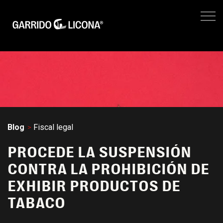
IMPUESTOS EMPRESARIALES
FISCAL LEGAL
LEGAL CORPORATIVO
No hay suger
NEGOCIOS
SITIO WEB GL
Blog
Fiscal legal
PROCEDE LA SUSPENSIÓN
CONTRA LA PROHIBICIÓN DE
EXHIBIR PRODUCTOS DE
TABACO