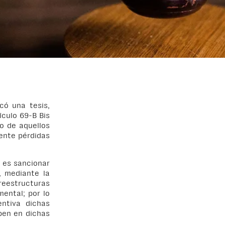
có una tesis,
ículo 69-B Bis
do de aquellos
ente pérdidas
o es sancionar
, mediante la
eestructuras
ental; por lo
entiva dichas
pen en dichas