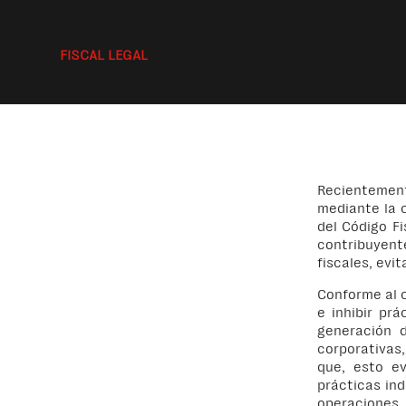
FISCAL LEGAL
Recientement
mediante la c
del Código Fi
contribuyent
fiscales, evit
Conforme al c
e inhibir pr
generación 
corporativas
que, esto ev
prácticas in
operaciones.