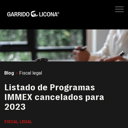
IMPUESTOS EMPRESARIALES
FISCAL LEGAL
LEGAL CORPORATIVO
No hay suger
NEGOCIOS
SITIO WEB GL
Blog
Fiscal legal
Listado de Programas
IMMEX cancelados para
2023
FISCAL LEGAL