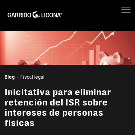
IMPUESTOS EMPRESARIALES
FISCAL LEGAL
LEGAL CORPORATIVO
No hay suger
NEGOCIOS
SITIO WEB GL
Blog
Fiscal legal
Inicitativa para eliminar
retención del ISR sobre
intereses de personas
físicas