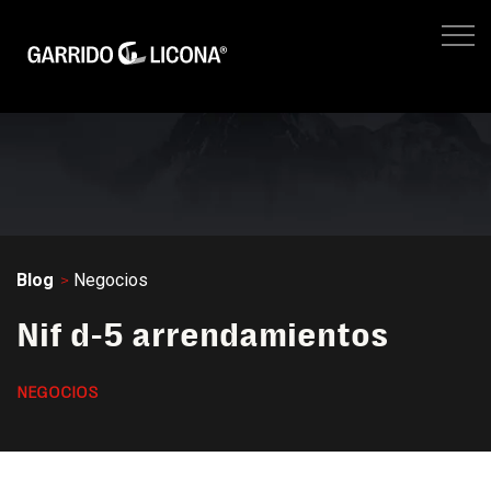
IMPUESTOS EMPRESARIALES
FISCAL LEGAL
LEGAL CORPORATIVO
No hay suger
NEGOCIOS
SITIO WEB GL
Blog
Negocios
Nif d-5 arrendamientos
NEGOCIOS