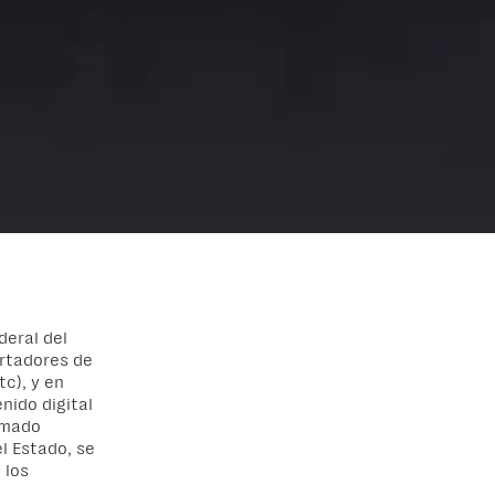
deral del
ortadores de
c), y en
nido digital
amado
l Estado, se
 los