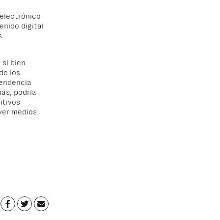
 electrónico
enido digital
s
,
si bien
de los
tendencia
más,
podría
itivos
ver medios