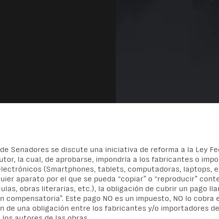
 de Senadores se discute una
iniciativa de reforma a la Ley Fe
utor
,
la cual
, de aprobarse,
impondría a
los fabricantes o imp
electrónicos (
S
martphones, tablets, computadoras, laptops, et
uier aparato por el que se pueda “copiar” o “reproducir” conte
ulas, obras literarias, etc
.
),
la obligación de
cubrir
un pago
ll
n compensatoria”.
Este pago NO es un impuesto, NO lo cobra e
en
de una obligación entre los fabricantes y/o importadores de
 los autores de las obras.