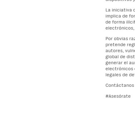
La iniciativa
implica de fo
de forma ilíci
electrónicos,
Por obvias ra
pretende reg
autores,
vuln
global de dist
generar
el
aum
electrónicos
legales de de
Contáctanos 
#Asesórate