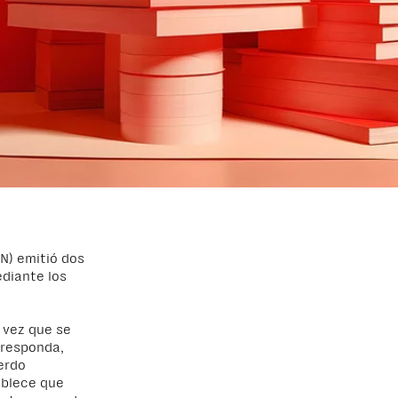
N) emitió dos
ediante los
 vez que se
rresponda,
erdo
ablece que