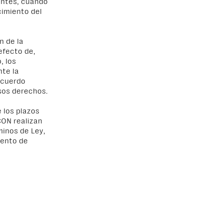
entes, cuando
cimiento del
n de la
efecto de,
, los
nte la
acuerdo
sos derechos.
 los plazos
CON realizan
minos de Ley,
iento de