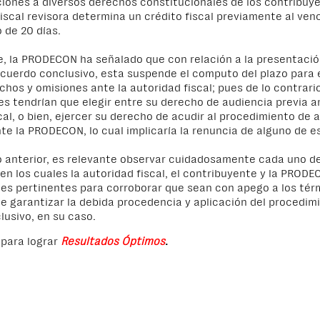
ciones a diversos derechos constitucionales de los contribuy
fiscal revisora determina un crédito fiscal previamente al ven
o de 20 días.
e, la PRODECON ha señalado que con relación a la presentació
acuerdo conclusivo, esta suspende el computo del plazo para 
chos y omisiones ante la autoridad fiscal; pues de lo contrario
s tendrían que elegir entre su
derecho de audiencia previa a
cal, o bien, ejercer su derecho de acudir al procedimiento de 
te la PRODECON, lo cual implicaría la renuncia de alguno de e
o anterior, es relevante observar cuidadosamente cada uno de
en los cuales la autoridad fiscal, el contribuyente y la PRODE
es pertinentes para corroborar que sean con apego a los tér
e garantizar la debida procedencia y aplicación del procedim
usivo, en su caso.
para lograr
Resultados Óptimos
.