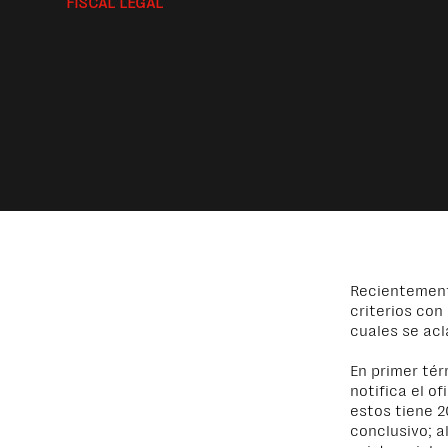
FISCAL LEGAL
Recientement
criterios con
cuales se acl
En primer tér
notifica el o
estos tiene 2
conclusivo; a