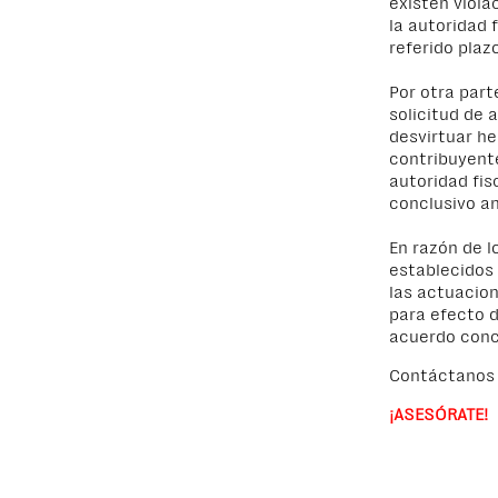
existen viola
la autoridad 
referido plaz
Por otra part
solicitud de 
desvirtuar he
contribuyente
autoridad fis
conclusivo an
En razón de l
establecidos 
las actuacion
para efecto d
acuerdo concl
Contáctanos 
¡ASESÓRATE!