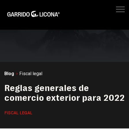
IMPUESTOS EMPRESARIALES
FISCAL LEGAL
LEGAL CORPORATIVO
No hay suger
NEGOCIOS
SITIO WEB GL
Blog
Fiscal legal
Reglas generales de
comercio exterior para 2022
FISCAL LEGAL