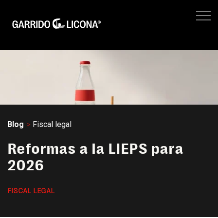
IMPUESTOS EMPRESARIALES
FISCAL LEGAL
LEGAL CORPORATIVO
No hay suger
NEGOCIOS
SITIO WEB GL
Blog
Fiscal legal
Reformas a la LIEPS para
2026
FISCAL LEGAL