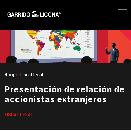
IMPUESTOS EMPRESARIALES
FISCAL LEGAL
LEGAL CORPORATIVO
No hay suger
NEGOCIOS
SITIO WEB GL
Blog
Fiscal legal
Presentación de relación de
accionistas extranjeros
FISCAL LEGAL