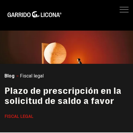
IMPUESTOS EMPRESARIALES
FISCAL LEGAL
LEGAL CORPORATIVO
No hay suger
NEGOCIOS
SITIO WEB GL
Blog
Fiscal legal
Plazo de prescripción en la
solicitud de saldo a favor
FISCAL LEGAL