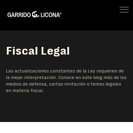
IMPUESTOS EMPRESARIALES
FISCAL LEGAL
LEGAL CORPORATIVO
No hay suger
NEGOCIOS
SITIO WEB GL
Fiscal Legal
Las actualizaciones constantes de la Ley requieren de
la mejor interpretación. Conoce en este blog más de los
medios de defensa, cartas invitación o temas legales
en materia fiscal.