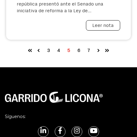
república presentó ante el Senado una
iniciativa de reforma a la Ley de...
Leer nota
3
4
5
6
7
Primera
Anterior
Siguiente
Última
Síguenos: