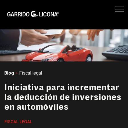
IMPUESTOS EMPRESARIALES
FISCAL LEGAL
LEGAL CORPORATIVO
No hay suger
NEGOCIOS
SITIO WEB GL
Blog
Fiscal legal
Iniciativa para incrementar
la deducción de inversiones
en automóviles
FISCAL LEGAL