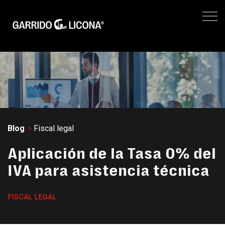
IMPUESTOS EMPRESARIALES
FISCAL LEGAL
LEGAL CORPORATIVO
No hay suger
NEGOCIOS
SITIO WEB GL
Blog
Fiscal legal
Aplicación de la Tasa 0% del
IVA para asistencia técnica
FISCAL LEGAL